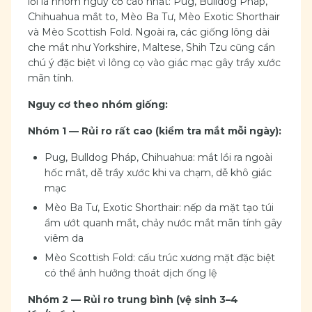
lồi là nhóm nguy cơ cao nhất: Pug, Bulldog Pháp,
Chihuahua mắt to, Mèo Ba Tư, Mèo Exotic Shorthair
và Mèo Scottish Fold. Ngoài ra, các giống lông dài
che mắt như Yorkshire, Maltese, Shih Tzu cũng cần
chú ý đặc biệt vì lông cọ vào giác mạc gây trầy xước
mãn tính.
Nguy cơ theo nhóm giống:
Nhóm 1 — Rủi ro rất cao (kiểm tra mắt mỗi ngày):
Pug, Bulldog Pháp, Chihuahua: mắt lồi ra ngoài
hốc mắt, dễ trầy xước khi va chạm, dễ khô giác
mạc
Mèo Ba Tư, Exotic Shorthair: nếp da mặt tạo túi
ẩm ướt quanh mắt, chảy nước mắt mãn tính gây
viêm da
Mèo Scottish Fold: cấu trúc xương mặt đặc biệt
có thể ảnh hưởng thoát dịch ống lệ
Nhóm 2 — Rủi ro trung bình (vệ sinh 3–4