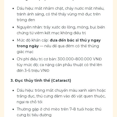
Dấu hiệu: mắt nhắm chặt, chảy nước mắt nhiều,
tránh ánh sáng, có thể thấy vùng mờ đục trên
tròng đen
Nguyên nhân: trầy xước do lông, móng, bụi; biến
chứng từ viêm kết mạc không điều trị
Mức độ khẩn cấp:
đưa đến bác sĩ thú y ngay
trong ngày
— nếu để qua đêm có thể thủng
giác mạc
Chi phí điều trị cơ bản: 300.000–800.000 VNĐ
tùy mức độ; ca nặng cần phẫu thuật có thể lên
đến 3–5 triệu VNĐ
3. Đục thủy tinh thể (Cataract)
Dấu hiệu: tròng mắt chuyển màu xanh xám hoặc
trắng đục, thú cưng đâm vào đồ vật quen thuộc,
ngại ra chỗ tối
Thường gặp ở chó mèo trên 7–8 tuổi hoặc thú
cưng bị tiểu đường