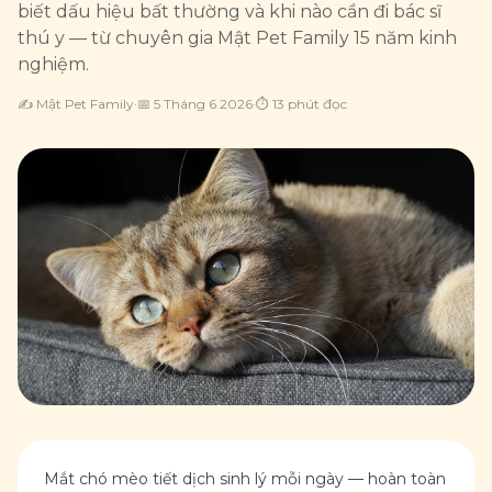
biết dấu hiệu bất thường và khi nào cần đi bác sĩ
thú y — từ chuyên gia Mật Pet Family 15 năm kinh
nghiệm.
✍️
Mật Pet Family
·
📅
5 Tháng 6 2026
·
⏱
13
phút đọc
Mắt chó mèo tiết dịch sinh lý mỗi ngày — hoàn toàn