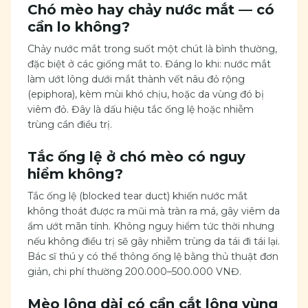
Chó mèo hay chảy nước mắt — có
cần lo không?
Chảy nước mắt trong suốt một chút là bình thường,
đặc biệt ở các giống mắt to. Đáng lo khi: nước mắt
làm ướt lông dưới mắt thành vết nâu đỏ rộng
(epiphora), kèm mùi khó chịu, hoặc da vùng đó bị
viêm đỏ. Đây là dấu hiệu tắc ống lệ hoặc nhiễm
trùng cần điều trị.
Tắc ống lệ ở chó mèo có nguy
hiểm không?
Tắc ống lệ (blocked tear duct) khiến nước mắt
không thoát được ra mũi mà tràn ra má, gây viêm da
ẩm ướt mãn tính. Không nguy hiểm tức thời nhưng
nếu không điều trị sẽ gây nhiễm trùng da tái đi tái lại.
Bác sĩ thú y có thể thông ống lệ bằng thủ thuật đơn
giản, chi phí thường 200.000–500.000 VNĐ.
Mèo lông dài có cần cắt lông vùng