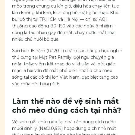
mèo trong chung cư kín gió, điều hòa chạy liên tục
làm không khí khô, kích ứng bề mặt giác mạc. Khói
bụi đô thị tại TP.HCM và Hà Nội — chỉ số AQI
thường dao động 80–150 vào các ngày ô nhiễm —
cũng là tác nhân gây đỏ mắt, chảy nước mắt mà
nhiều chủ nuôi bỏ qua.
Sau hơn 15 năm (từ 2011) chăm sóc hàng chục nghìn
thú cưng tại Mật Pet Family, đội ngũ chuyên gia
nhận thấy: viêm kết mạc do vi khuẩn và loét giác
mạc là hai vấn đề mắt phổ biến nhất ở chó mèo
sống tại các đô thị lớn Việt Nam, đặc biệt tăng cao
vào mùa hè tháng 4–6.
Làm thế nào để vệ sinh mắt
chó mèo đúng cách tại nhà?
Vệ sinh mắt chó mèo tại nhà cần dung dịch nước
muối sinh lý (NaCl 0,9%) hoặc dung dịch nhỏ mắt