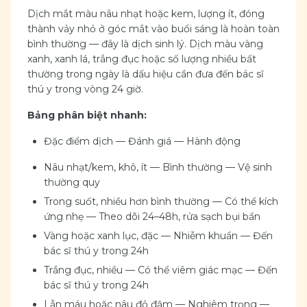
Dịch mắt màu nâu nhạt hoặc kem, lượng ít, đóng
thành vảy nhỏ ở góc mắt vào buổi sáng là hoàn toàn
bình thường — đây là dịch sinh lý. Dịch màu vàng
xanh, xanh lá, trắng đục hoặc số lượng nhiều bất
thường trong ngày là dấu hiệu cần đưa đến bác sĩ
thú y trong vòng 24 giờ.
Bảng phân biệt nhanh:
Đặc điểm dịch — Đánh giá — Hành động
Nâu nhạt/kem, khô, ít — Bình thường — Vệ sinh
thường quy
Trong suốt, nhiều hơn bình thường — Có thể kích
ứng nhẹ — Theo dõi 24–48h, rửa sạch bụi bẩn
Vàng hoặc xanh lục, đặc — Nhiễm khuẩn — Đến
bác sĩ thú y trong 24h
Trắng đục, nhiều — Có thể viêm giác mạc — Đến
bác sĩ thú y trong 24h
Lẫn máu hoặc nâu đỏ đậm — Nghiêm trọng —