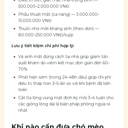
Điều trị loét giác mạc nhẹ–trung bình —
500.000–2.000.000 VNĐ
Phẫu thuật mắt (ca nặng) — 3.000.000–
15.000.000 VNĐ
Thuốc nhỏ mắt kháng sinh (theo đơn) —
80.000–250.000 VNĐ/tuýp
Lưu ý tiết kiệm chi phí hợp lý:
Vệ sinh mắt đúng cách tại nhà giúp giảm tần
suất khám do viêm kết mạc đơn giản đến 60–
70%
Phát hiện sớm (trong 24–48h đầu) giúp chi phí
điều trị thấp hơn 3–5 lần so với khi bệnh đã tiến
triển
Cắt tỉa lông vùng mặt định kỳ mỗi 3–4 tuần cho
các giống lông dài là biện pháp phòng ngừa rẻ
nhất
Khi nào cần đưa chó mèo