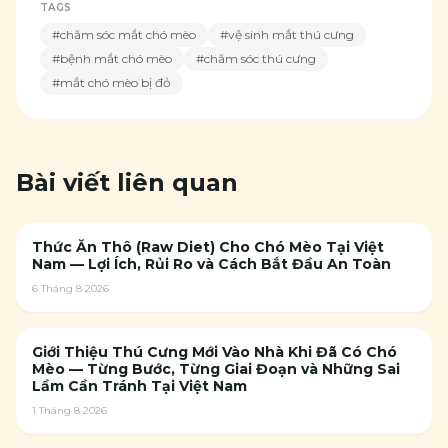
TAGS
#
chăm sóc mắt chó mèo
#
vệ sinh mắt thú cưng
#
bệnh mắt chó mèo
#
chăm sóc thú cưng
#
mắt chó mèo bị đỏ
Bài viết liên quan
Thức Ăn Thô (Raw Diet) Cho Chó Mèo Tại Việt
Nam — Lợi Ích, Rủi Ro và Cách Bắt Đầu An Toàn
6 Tháng 8 2026
Giới Thiệu Thú Cưng Mới Vào Nhà Khi Đã Có Chó
Mèo — Từng Bước, Từng Giai Đoạn và Những Sai
Lầm Cần Tránh Tại Việt Nam
1 Tháng 8 2026