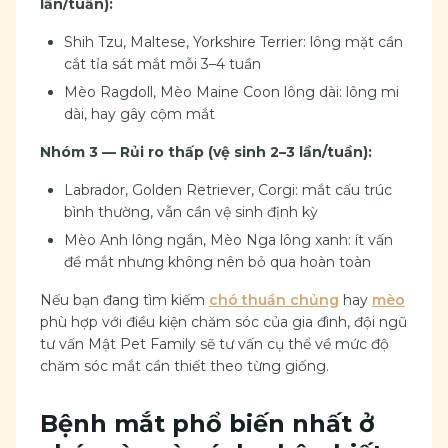
lần/tuần):
Shih Tzu, Maltese, Yorkshire Terrier: lông mặt cần
cắt tỉa sát mắt mỗi 3–4 tuần
Mèo Ragdoll, Mèo Maine Coon lông dài: lông mi
dài, hay gây cộm mắt
Nhóm 3 — Rủi ro thấp (vệ sinh 2–3 lần/tuần):
Labrador, Golden Retriever, Corgi: mắt cấu trúc
bình thường, vẫn cần vệ sinh định kỳ
Mèo Anh lông ngắn, Mèo Nga lông xanh: ít vấn
đề mắt nhưng không nên bỏ qua hoàn toàn
Nếu bạn đang tìm kiếm
chó thuần chủng
hay
mèo
phù hợp với điều kiện chăm sóc của gia đình, đội ngũ
tư vấn Mật Pet Family sẽ tư vấn cụ thể về mức độ
chăm sóc mắt cần thiết theo từng giống.
Bệnh mắt phổ biến nhất ở