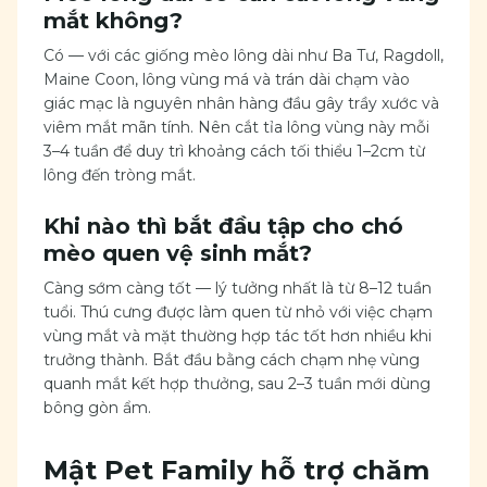
mắt không?
Có — với các giống mèo lông dài như Ba Tư, Ragdoll,
Maine Coon, lông vùng má và trán dài chạm vào
giác mạc là nguyên nhân hàng đầu gây trầy xước và
viêm mắt mãn tính. Nên cắt tỉa lông vùng này mỗi
3–4 tuần để duy trì khoảng cách tối thiểu 1–2cm từ
lông đến tròng mắt.
Khi nào thì bắt đầu tập cho chó
mèo quen vệ sinh mắt?
Càng sớm càng tốt — lý tưởng nhất là từ 8–12 tuần
tuổi. Thú cưng được làm quen từ nhỏ với việc chạm
vùng mắt và mặt thường hợp tác tốt hơn nhiều khi
trưởng thành. Bắt đầu bằng cách chạm nhẹ vùng
quanh mắt kết hợp thưởng, sau 2–3 tuần mới dùng
bông gòn ẩm.
Mật Pet Family hỗ trợ chăm