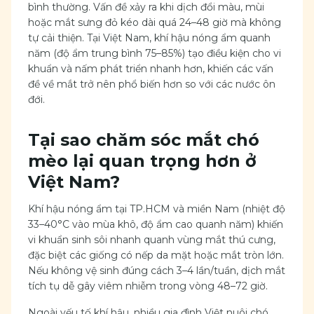
bình thường. Vấn đề xảy ra khi dịch đổi màu, mùi
hoặc mắt sưng đỏ kéo dài quá 24–48 giờ mà không
tự cải thiện. Tại Việt Nam, khí hậu nóng ẩm quanh
năm (độ ẩm trung bình 75–85%) tạo điều kiện cho vi
khuẩn và nấm phát triển nhanh hơn, khiến các vấn
đề về mắt trở nên phổ biến hơn so với các nước ôn
đới.
Tại sao chăm sóc mắt chó
mèo lại quan trọng hơn ở
Việt Nam?
Khí hậu nóng ẩm tại TP.HCM và miền Nam (nhiệt độ
33–40°C vào mùa khô, độ ẩm cao quanh năm) khiến
vi khuẩn sinh sôi nhanh quanh vùng mắt thú cưng,
đặc biệt các giống có nếp da mặt hoặc mắt tròn lớn.
Nếu không vệ sinh đúng cách 3–4 lần/tuần, dịch mắt
tích tụ dễ gây viêm nhiễm trong vòng 48–72 giờ.
Ngoài yếu tố khí hậu, nhiều gia đình Việt nuôi chó