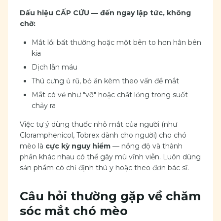
Dấu hiệu CẤP CỨU — đến ngay lập tức, không
chờ:
Mắt lồi bất thường hoặc một bên to hơn hẳn bên
kia
Dịch lẫn máu
Thú cưng ủ rũ, bỏ ăn kèm theo vấn đề mắt
Mắt có vẻ như "vỡ" hoặc chất lỏng trong suốt
chảy ra
Việc tự ý dùng thuốc nhỏ mắt của người (như
Cloramphenicol, Tobrex dành cho người) cho chó
mèo là
cực kỳ nguy hiểm
— nồng độ và thành
phần khác nhau có thể gây mù vĩnh viễn. Luôn dùng
sản phẩm có chỉ định thú y hoặc theo đơn bác sĩ.
Câu hỏi thường gặp về chăm
sóc mắt chó mèo