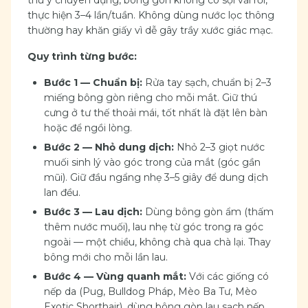
thú y chuyên dụng, bông gòn không có sợi vải rời,
thực hiện 3–4 lần/tuần. Không dùng nước lọc thông
thường hay khăn giấy vì dễ gây trầy xước giác mạc.
Quy trình từng bước:
Bước 1 — Chuẩn bị:
Rửa tay sạch, chuẩn bị 2–3
miếng bông gòn riêng cho mỗi mắt. Giữ thú
cưng ở tư thế thoải mái, tốt nhất là đặt lên bàn
hoặc để ngồi lòng.
Bước 2 — Nhỏ dung dịch:
Nhỏ 2–3 giọt nước
muối sinh lý vào góc trong của mắt (góc gần
mũi). Giữ đầu ngẩng nhẹ 3–5 giây để dung dịch
lan đều.
Bước 3 — Lau dịch:
Dùng bông gòn ẩm (thấm
thêm nước muối), lau nhẹ từ góc trong ra góc
ngoài — một chiều, không chà qua chà lại. Thay
bông mới cho mỗi lần lau.
Bước 4 — Vùng quanh mắt:
Với các giống có
nếp da (Pug, Bulldog Pháp, Mèo Ba Tư, Mèo
Exotic Shorthair), dùng bông gòn lau sạch nếp