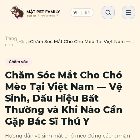
VI
|
EN
Trang
›
Blog
›
Chăm Sóc Mắt Cho Chó Mèo Tại Việt Nam —
chủ
Vệ Sinh, Dấu Hiệu Bất Thường và Khi Nào Cần
Gặp Bác Sĩ Thú Y
Chăm sóc
Chăm Sóc Mắt Cho Chó
Mèo Tại Việt Nam — Vệ
Sinh, Dấu Hiệu Bất
Thường và Khi Nào Cần
Gặp Bác Sĩ Thú Y
Hướng dẫn vệ sinh mắt chó mèo đúng cách, nhận