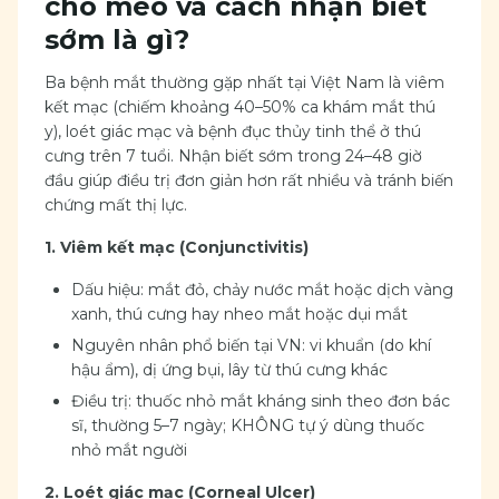
chó mèo và cách nhận biết
sớm là gì?
Ba bệnh mắt thường gặp nhất tại Việt Nam là viêm
kết mạc (chiếm khoảng 40–50% ca khám mắt thú
y), loét giác mạc và bệnh đục thủy tinh thể ở thú
cưng trên 7 tuổi. Nhận biết sớm trong 24–48 giờ
đầu giúp điều trị đơn giản hơn rất nhiều và tránh biến
chứng mất thị lực.
1. Viêm kết mạc (Conjunctivitis)
Dấu hiệu: mắt đỏ, chảy nước mắt hoặc dịch vàng
xanh, thú cưng hay nheo mắt hoặc dụi mắt
Nguyên nhân phổ biến tại VN: vi khuẩn (do khí
hậu ẩm), dị ứng bụi, lây từ thú cưng khác
Điều trị: thuốc nhỏ mắt kháng sinh theo đơn bác
sĩ, thường 5–7 ngày; KHÔNG tự ý dùng thuốc
nhỏ mắt người
2. Loét giác mạc (Corneal Ulcer)