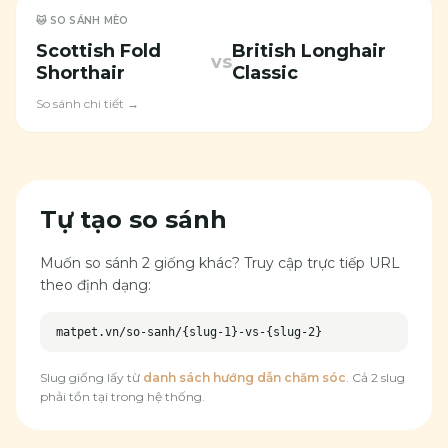
🐱 SO SÁNH MÈO
Scottish Fold
British Longhair
vs
Shorthair
Classic
So sánh chi tiết →
Tự tạo so sánh
Muốn so sánh 2 giống khác? Truy cập trực tiếp URL
theo định dạng:
matpet.vn/so-sanh/
{slug-1}
-vs-
{slug-2}
Slug giống lấy từ
danh sách hướng dẫn chăm sóc
. Cả 2 slug
phải tồn tại trong hệ thống.