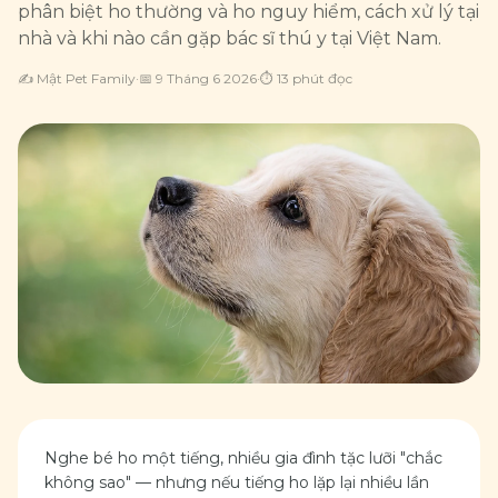
phân biệt ho thường và ho nguy hiểm, cách xử lý tại
nhà và khi nào cần gặp bác sĩ thú y tại Việt Nam.
✍️
Mật Pet Family
·
📅
9 Tháng 6 2026
·
⏱
13
phút đọc
Nghe bé ho một tiếng, nhiều gia đình tặc lưỡi "chắc
không sao" — nhưng nếu tiếng ho lặp lại nhiều lần