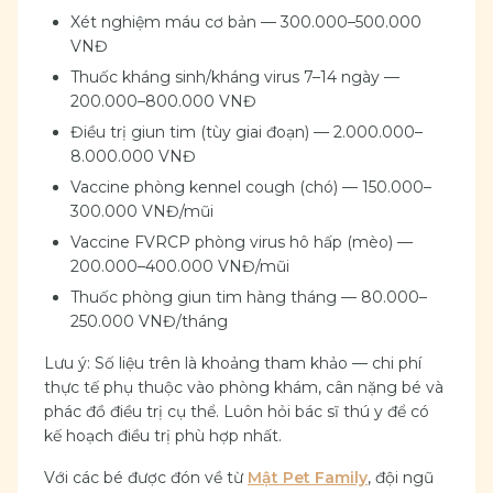
Xét nghiệm máu cơ bản — 300.000–500.000
VNĐ
Thuốc kháng sinh/kháng virus 7–14 ngày —
200.000–800.000 VNĐ
Điều trị giun tim (tùy giai đoạn) — 2.000.000–
8.000.000 VNĐ
Vaccine phòng kennel cough (chó) — 150.000–
300.000 VNĐ/mũi
Vaccine FVRCP phòng virus hô hấp (mèo) —
200.000–400.000 VNĐ/mũi
Thuốc phòng giun tim hàng tháng — 80.000–
250.000 VNĐ/tháng
Lưu ý: Số liệu trên là khoảng tham khảo — chi phí
thực tế phụ thuộc vào phòng khám, cân nặng bé và
phác đồ điều trị cụ thể. Luôn hỏi bác sĩ thú y để có
kế hoạch điều trị phù hợp nhất.
Với các bé được đón về từ
Mật Pet Family
, đội ngũ