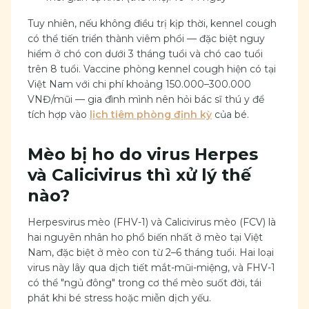
Tuy nhiên, nếu không điều trị kịp thời, kennel cough
có thể tiến triển thành viêm phổi — đặc biệt nguy
hiểm ở chó con dưới 3 tháng tuổi và chó cao tuổi
trên 8 tuổi. Vaccine phòng kennel cough hiện có tại
Việt Nam với chi phí khoảng 150.000–300.000
VNĐ/mũi — gia đình mình nên hỏi bác sĩ thú y để
tích hợp vào
lịch tiêm phòng định kỳ
của bé.
Mèo bị ho do virus Herpes
và Calicivirus thì xử lý thế
nào?
Herpesvirus mèo (FHV-1) và Calicivirus mèo (FCV) là
hai nguyên nhân ho phổ biến nhất ở mèo tại Việt
Nam, đặc biệt ở mèo con từ 2–6 tháng tuổi. Hai loại
virus này lây qua dịch tiết mắt-mũi-miệng, và FHV-1
có thể "ngủ đông" trong cơ thể mèo suốt đời, tái
phát khi bé stress hoặc miễn dịch yếu.