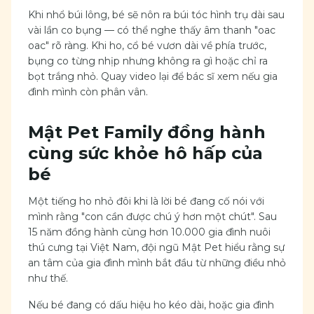
Khi nhổ búi lông, bé sẽ nôn ra búi tóc hình trụ dài sau
vài lần co bụng — có thể nghe thấy âm thanh "oac
oac" rõ ràng. Khi ho, cổ bé vươn dài về phía trước,
bụng co từng nhịp nhưng không ra gì hoặc chỉ ra
bọt trắng nhỏ. Quay video lại để bác sĩ xem nếu gia
đình mình còn phân vân.
Mật Pet Family đồng hành
cùng sức khỏe hô hấp của
bé
Một tiếng ho nhỏ đôi khi là lời bé đang cố nói với
mình rằng "con cần được chú ý hơn một chút". Sau
15 năm đồng hành cùng hơn 10.000 gia đình nuôi
thú cưng tại Việt Nam, đội ngũ Mật Pet hiểu rằng sự
an tâm của gia đình mình bắt đầu từ những điều nhỏ
như thế.
Nếu bé đang có dấu hiệu ho kéo dài, hoặc gia đình