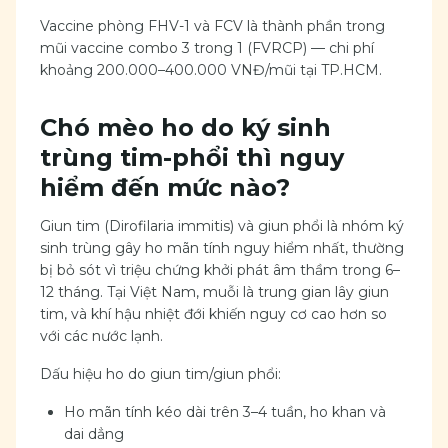
Vaccine phòng FHV-1 và FCV là thành phần trong
mũi vaccine combo 3 trong 1 (FVRCP) — chi phí
khoảng 200.000–400.000 VNĐ/mũi tại TP.HCM.
Chó mèo ho do ký sinh
trùng tim-phổi thì nguy
hiểm đến mức nào?
Giun tim (Dirofilaria immitis) và giun phổi là nhóm ký
sinh trùng gây ho mãn tính nguy hiểm nhất, thường
bị bỏ sót vì triệu chứng khởi phát âm thầm trong 6–
12 tháng. Tại Việt Nam, muỗi là trung gian lây giun
tim, và khí hậu nhiệt đới khiến nguy cơ cao hơn so
với các nước lạnh.
Dấu hiệu ho do giun tim/giun phổi:
Ho mãn tính kéo dài trên 3–4 tuần, ho khan và
dai dẳng