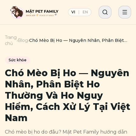
VI
|
EN
Trang
›
Blog
›
Chó Mèo Bị Ho — Nguyên Nhân, Phân Biệt
chủ
Ho Thường Và Ho Nguy Hiểm, Cách Xử Lý Tại
Việt Nam
Sức khỏe
Chó Mèo Bị Ho — Nguyên
Nhân, Phân Biệt Ho
Thường Và Ho Nguy
Hiểm, Cách Xử Lý Tại Việt
Nam
Chó mèo bị ho do đâu? Mật Pet Family hướng dẫn