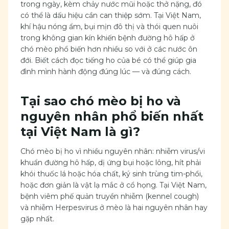
trong ngày, kèm chảy nước mũi hoặc thở nặng, đó
có thể là dấu hiệu cần can thiệp sớm. Tại Việt Nam,
khí hậu nóng ẩm, bụi mịn đô thị và thói quen nuôi
trong không gian kín khiến bệnh đường hô hấp ở
chó mèo phổ biến hơn nhiều so với ở các nước ôn
đới. Biết cách đọc tiếng ho của bé có thể giúp gia
đình mình hành động đúng lúc — và đúng cách.
Tại sao chó mèo bị ho và
nguyên nhân phổ biến nhất
tại Việt Nam là gì?
Chó mèo bị ho vì nhiều nguyên nhân: nhiễm virus/vi
khuẩn đường hô hấp, dị ứng bụi hoặc lông, hít phải
khói thuốc lá hoặc hóa chất, ký sinh trùng tim-phổi,
hoặc đơn giản là vật lạ mắc ở cổ họng. Tại Việt Nam,
bệnh viêm phế quản truyền nhiễm (kennel cough)
và nhiễm Herpesvirus ở mèo là hai nguyên nhân hay
gặp nhất.