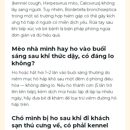
(kennel cough, Herpesvirus mèo, Calicivirus) không
lây sang người. Tuy nhiên, Bordetella bronchiseptica
trong một số trường hợp hiếm gặp có thể gây kích
ứng hô hấp ở người có miễn dịch yếu. Rửa tay sau
khi tiếp xúc với bé bệnh là biện pháp phòng ngừa
đơn giản và đủ hiệu quả.
Mèo nhà mình hay ho vào buổi
sáng sau khi thức dậy, có đáng lo
không?
Ho hoặc hắt hơi 1–2 lần vào buổi sáng thường do
niêm mạc hô hấp khô sau một đêm ở phòng điều
hòa — không đáng lo. Nếu ho thành cơn (5 lần trở
lên liên tiếp), kèm dịch mũi hoặc lặp đi lặp lại nhiều
ngày, hãy đưa bé đi khám để loại trừ viêm đường hô
hấp trên.
Chó mình bị ho sau khi đi khách
sạn thú cưng về, có phải kennel