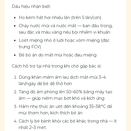
Dấu hiệu nhận biết:
Ho kèm hắt hơi nhiều lần (trên 5 lần/cơn)
Chảy nước mũi và nước mắt — ban đầu trong,
sau đặc và màu vàng nếu bội nhiễm vi khuẩn
Loét miệng nhỏ ở lưỡi hoặc vòm miệng (đặc
trưng FCV)
Bé bỏ ăn do mất mùi hoặc đau miệng
Cách hỗ trợ tại nhà trong khi chờ gặp bác sĩ:
Dùng khăn mềm ẩm lau dịch mắt-mũi 3–4
lần/ngày để bé dễ thở hơn
Tăng độ ẩm phòng lên 50–60% bằng máy tạo
ẩm — giúp niêm mạc bớt khô và kích ứng
Hâm nhẹ thức ăn ướt đến khoảng 35–38°C để
mùi thơm hơn, kích thích bé ăn
Cách ly bé bệnh khỏi các bé khác trong nhà — ít
nhất 2–3 mét