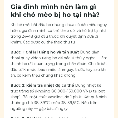
Gia đình mình nên làm gì
khi chó mèo bị ho tại nhà?
Khi bé mới bắt đầu ho nhưng chưa có dấu hiệu nguy
hiểm, gia đình mình có thể theo dõi và hỗ trợ tại nhà
trong 24–48 giờ đầu trước khi quyết định đưa đi
khám. Các bước cụ thể theo thứ tự:
Bước 1: Ghi lại tiếng ho và tần suất
Dùng điện
thoại quay video tiếng ho để bác sĩ thú y nghe — âm
thanh ho rất quan trọng trong chẩn đoán. Ghi rõ: bắt
đầu từ khi nào, bao nhiêu lần/ngày, trước hay sau khi
ăn, có kèm triệu chứng khác không.
Bước 2: Kiểm tra nhiệt độ cơ thể
Dùng nhiệt kế
trực tràng số (khoảng 80.000–150.000 VNĐ tại pet
shop). Bôi một chút vaseline, đo 1 phút. Kết quả bình
thường: chó 38–39°C, mèo 38–39,5°C. Nếu trên
ngưỡng này — gặp bác sĩ ngay.