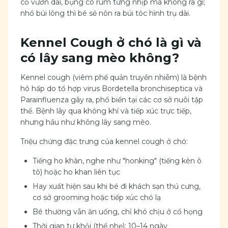
cổ vươn dài, bụng co rúm từng nhịp mà không ra gì;
nhổ búi lông thì bé sẽ nôn ra búi tóc hình trụ dài.
Kennel Cough ở chó là gì và
có lây sang mèo không?
Kennel cough (viêm phế quản truyền nhiễm) là bệnh
hô hấp do tổ hợp virus Bordetella bronchiseptica và
Parainfluenza gây ra, phổ biến tại các cơ sở nuôi tập
thể. Bệnh lây qua không khí và tiếp xúc trực tiếp,
nhưng hầu như không lây sang mèo.
Triệu chứng đặc trưng của kennel cough ở chó:
Tiếng ho khàn, nghe như "honking" (tiếng kèn ô
tô) hoặc ho khan liên tục
Hay xuất hiện sau khi bé đi khách sạn thú cưng,
cơ sở grooming hoặc tiếp xúc chó lạ
Bé thường vẫn ăn uống, chỉ khó chịu ở cổ họng
Thời gian tự khỏi (thể nhẹ): 10–14 ngày