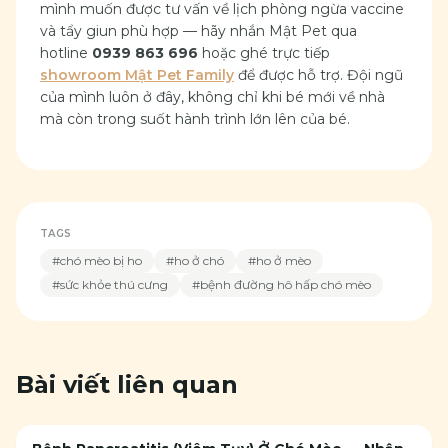
mình muốn được tư vấn về lịch phòng ngừa vaccine
và tẩy giun phù hợp — hãy nhắn Mật Pet qua
hotline
0939 863 696
hoặc ghé trực tiếp
showroom Mật Pet Family
để được hỗ trợ. Đội ngũ
của mình luôn ở đây, không chỉ khi bé mới về nhà
mà còn trong suốt hành trình lớn lên của bé.
TAGS
#
chó mèo bị ho
#
ho ở chó
#
ho ở mèo
#
sức khỏe thú cưng
#
bệnh đường hô hấp chó mèo
Bài viết liên quan