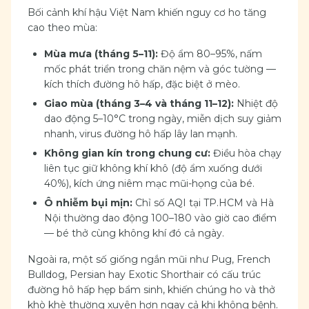
Bối cảnh khí hậu Việt Nam khiến nguy cơ ho tăng
cao theo mùa:
Mùa mưa (tháng 5–11):
Độ ẩm 80–95%, nấm
mốc phát triển trong chăn nệm và góc tường —
kích thích đường hô hấp, đặc biệt ở mèo.
Giao mùa (tháng 3–4 và tháng 11–12):
Nhiệt độ
dao động 5–10°C trong ngày, miễn dịch suy giảm
nhanh, virus đường hô hấp lây lan mạnh.
Không gian kín trong chung cư:
Điều hòa chạy
liên tục giữ không khí khô (độ ẩm xuống dưới
40%), kích ứng niêm mạc mũi-họng của bé.
Ô nhiễm bụi mịn:
Chỉ số AQI tại TP.HCM và Hà
Nội thường dao động 100–180 vào giờ cao điểm
— bé thở cùng không khí đó cả ngày.
Ngoài ra, một số giống ngắn mũi như Pug, French
Bulldog, Persian hay Exotic Shorthair có cấu trúc
đường hô hấp hẹp bẩm sinh, khiến chúng ho và thở
khò khè thường xuyên hơn ngay cả khi không bệnh.