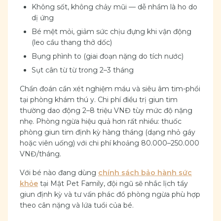
Không sốt, không chảy mũi — dễ nhầm là ho do
dị ứng
Bé mệt mỏi, giảm sức chịu đựng khi vận động
(leo cầu thang thở dốc)
Bụng phình to (giai đoạn nặng do tích nước)
Sụt cân từ từ trong 2–3 tháng
Chẩn đoán cần xét nghiệm máu và siêu âm tim-phổi
tại phòng khám thú y. Chi phí điều trị giun tim
thường dao động 2–8 triệu VNĐ tùy mức độ nặng
nhẹ. Phòng ngừa hiệu quả hơn rất nhiều: thuốc
phòng giun tim định kỳ hàng tháng (dạng nhỏ gáy
hoặc viên uống) với chi phí khoảng 80.000–250.000
VNĐ/tháng.
Với bé nào đang dùng
chính sách bảo hành sức
khỏe
tại Mật Pet Family, đội ngũ sẽ nhắc lịch tẩy
giun định kỳ và tư vấn phác đồ phòng ngừa phù hợp
theo cân nặng và lứa tuổi của bé.