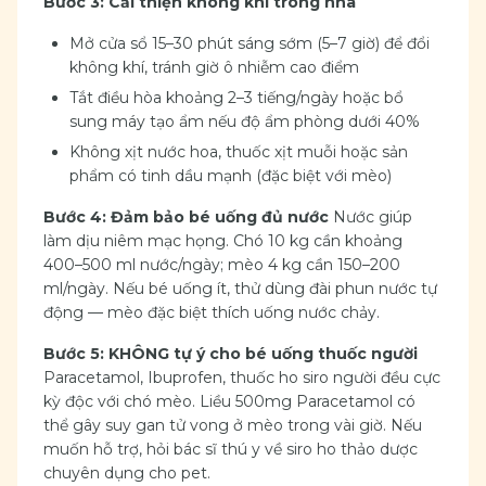
Bước 3: Cải thiện không khí trong nhà
Mở cửa sổ 15–30 phút sáng sớm (5–7 giờ) để đổi
không khí, tránh giờ ô nhiễm cao điểm
Tắt điều hòa khoảng 2–3 tiếng/ngày hoặc bổ
sung máy tạo ẩm nếu độ ẩm phòng dưới 40%
Không xịt nước hoa, thuốc xịt muỗi hoặc sản
phẩm có tinh dầu mạnh (đặc biệt với mèo)
Bước 4: Đảm bảo bé uống đủ nước
Nước giúp
làm dịu niêm mạc họng. Chó 10 kg cần khoảng
400–500 ml nước/ngày; mèo 4 kg cần 150–200
ml/ngày. Nếu bé uống ít, thử dùng đài phun nước tự
động — mèo đặc biệt thích uống nước chảy.
Bước 5: KHÔNG tự ý cho bé uống thuốc người
Paracetamol, Ibuprofen, thuốc ho siro người đều cực
kỳ độc với chó mèo. Liều 500mg Paracetamol có
thể gây suy gan tử vong ở mèo trong vài giờ. Nếu
muốn hỗ trợ, hỏi bác sĩ thú y về siro ho thảo dược
chuyên dụng cho pet.