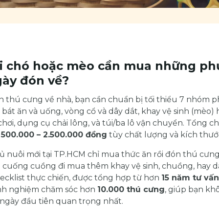
i chó hoặc mèo cần mua những phụ
gày đón về?
n thú cưng về nhà, bạn cần chuẩn bị tối thiểu 7 nhóm ph
bát ăn và uống, vòng cổ và dây dắt, khay vệ sinh (mèo)
 chơi, dụng cụ chải lông, và túi/ba lô vận chuyển. Tổng c
g
500.000 – 2.500.000 đồng
tùy chất lượng và kích thướ
ủ nuôi mới tại TP.HCM chỉ mua thức ăn rồi đón thú cưng
 cuống cuồng đi mua thêm khay vệ sinh, chuồng, hay dâ
checklist thực chiến, được tổng hợp từ hơn
15 năm tư vấn
nh nghiệm chăm sóc hơn
10.000 thú cưng
, giúp bạn kh
 ngày đầu tiên quan trọng nhất.