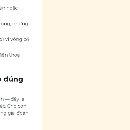
iên hoặc
 rộng, nhưng
) vì vòng cổ
điện thoại
up đúng
ên — đây là
ác. Chó con
ng giai đoạn
.