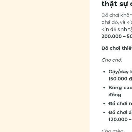
thật sự 
Đồ chơi khôn
phá đồ, và k
kín dễ sinh t
200.000 – 5
Đồ chơi thiế
Cho chó:
Gậy/dây k
150.000 
Bóng cao
đồng
Đồ chơi n
Đồ chơi ẩ
120.000 
Cho mèo: