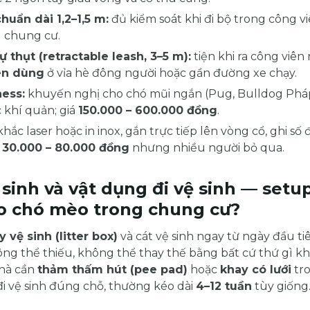
huẩn dài 1,2–1,5 m:
đủ kiểm soát khi đi bộ trong công v
 chung cư.
ự thụt (retractable leash, 3–5 m):
tiện khi ra công viên
ên dùng
ở vỉa hè đông người hoặc gần đường xe chạy.
ess:
khuyến nghị cho chó mũi ngắn (Pug, Bulldog Pháp
c khí quản; giá
150.000 – 600.000 đồng
.
hắc laser hoặc in inox, gắn trực tiếp lên vòng cổ, ghi số 
ỉ
30.000 – 80.000 đồng
nhưng nhiều người bỏ qua.
 sinh và vật dụng đi vệ sinh — set
o chó mèo trong chung cư?
y vệ sinh (litter box)
và cát vệ sinh ngay từ ngày đầu ti
ng thể thiếu, không thể thay thế bằng bất cứ thứ gì kh
nhà cần
thảm thấm hút (pee pad)
hoặc
khay có lưới
tro
i vệ sinh đúng chỗ, thường kéo dài
4–12 tuần
tùy giống