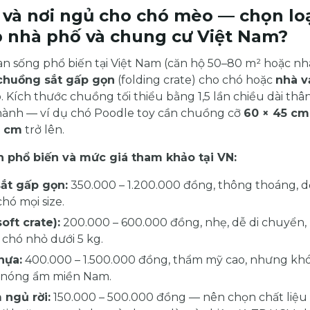
và nơi ngủ cho chó mèo — chọn lo
 nhà phố và chung cư Việt Nam?
an sống phổ biến tại Việt Nam (căn hộ 50–80 m² hoặc nh
chuồng sắt gấp gọn
(folding crate) cho chó hoặc
nhà v
 Kích thước chuồng tối thiểu bằng 1,5 lần chiều dài th
hành — ví dụ chó Poodle toy cần chuồng cỡ
60 × 45 cm
0 cm
trở lên.
n phổ biến và mức giá tham khảo tại VN:
ắt gấp gọn:
350.000 – 1.200.000 đồng, thông thoáng, dễ
hó mọi size.
oft crate):
200.000 – 600.000 đồng, nhẹ, dễ di chuyển,
chó nhỏ dưới 5 kg.
hựa:
400.000 – 1.500.000 đồng, thẩm mỹ cao, nhưng khó
u nóng ẩm miền Nam.
ngủ rời:
150.000 – 500.000 đồng — nên chọn chất liệu