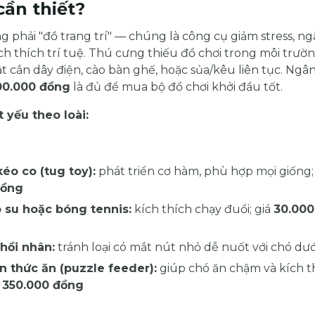
cần thiết?
g phải "đồ trang trí" — chúng là công cụ giảm stress, ng
ích thích trí tuệ. Thú cưng thiếu đồ chơi trong môi trư
ật cắn dây điện, cào bàn ghế, hoặc sủa/kêu liên tục. Ngâ
00.000 đồng
là đủ để mua bộ đồ chơi khởi đầu tốt.
t yếu theo loài:
éo co (tug toy):
phát triển cơ hàm, phù hợp mọi giống;
đồng
 su hoặc bóng tennis:
kích thích chạy đuổi; giá
30.000
hồi nhân:
tránh loại có mắt nút nhỏ dễ nuốt với chó dướ
n thức ăn (puzzle feeder):
giúp chó ăn chậm và kích th
– 350.000 đồng