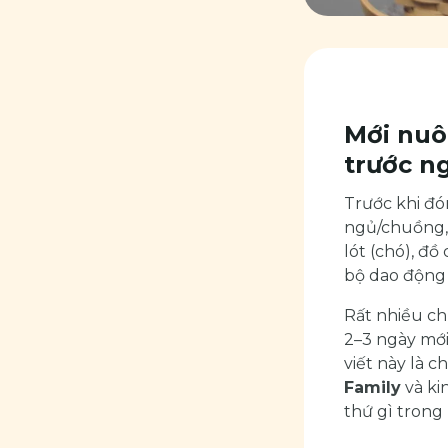
Mới nuô
trước n
Trước khi đó
ngủ/chuồng, 
lót (chó), đồ
bộ dao độn
Rất nhiều ch
2–3 ngày mới
viết này là 
Family
và ki
thứ gì trong