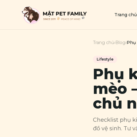
Trang chủ
Trang chủ
›
Blog
›
Phụ 
Lifestyle
Phụ k
mèo —
chủ n
Checklist phụ k
đồ vệ sinh. Tư 