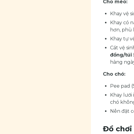
Cho mèo:
Khay vệ si
Khay có n
hơn, phù 
Khay tự vệ
Cát vệ si
đồng/túi 
hàng ngày
Cho chó:
Pee pad (
Khay lưới
chó không
Nên đặt c
Đồ chơi