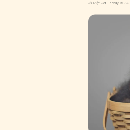
✍️
Mật Pet Family
·
📅
24 