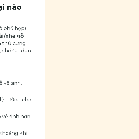
ại nào
à phố hẹp),
ải/nhà gỗ
ân thú cưng
, chó Golden
 vệ sinh,
 lý tưởng cho
 vệ sinh hơn
 thoáng khí