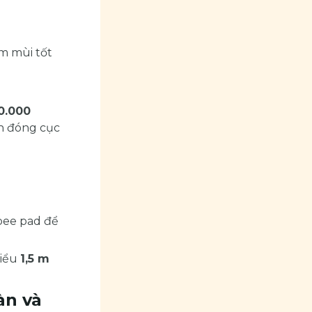
m mùi tốt
50.000
n đóng cục
ee pad để
hiểu
1,5 m
àn và