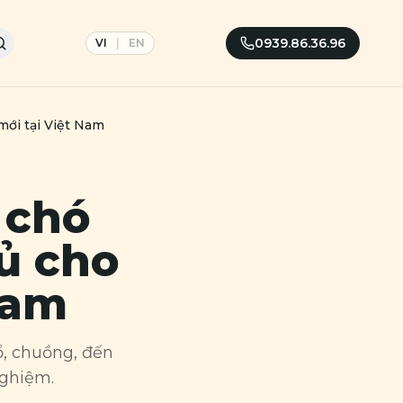
0939.86.36.96
VI
|
EN
mới tại Việt Nam
 chó
ủ cho
Nam
ổ, chuồng, đến
nghiệm.