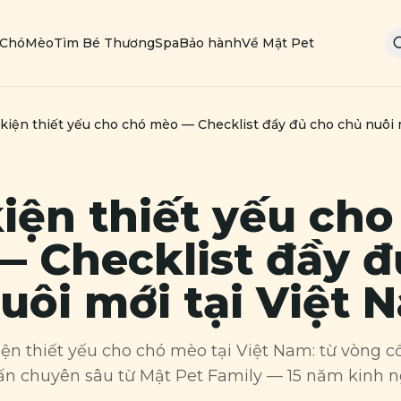
Chó
Mèo
Tìm Bé Thương
Spa
Bảo hành
Về Mật Pet
kiện thiết yếu cho chó mèo — Checklist đầy đủ cho chủ nuôi 
iện thiết yếu cho
 Checklist đầy đ
uôi mới tại Việt 
iện thiết yếu cho chó mèo tại Việt Nam: từ vòng c
vấn chuyên sâu từ Mật Pet Family — 15 năm kinh 