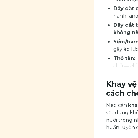
Dây dắt c
hành lang
Dây dắt t
không n
Yếm/harn
gây áp lự
Thẻ tên:
k
chủ — ch
Khay vệ
cách ch
Mèo cần
kha
vật dụng khô
nuôi trong 
huấn luyện đ