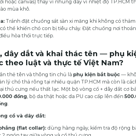
ưới hoặc canvas) thay vì nhung dày vì nhiệt độ TP.HCM 
ào mùa khô.
a:
Tránh đặt chuồng sát sàn xi măng khi không có thảm 
có thể khiến chó con bị tiêu chảy. Đặt chuồng nơi thoá
iều hòa thổi trực tiếp.
, dây dắt và khai thác tên — phụ k
c theo luật và thực tế Việt Nam?
ắn thẻ tên và thông tin chủ là
phụ kiện bắt buộc
— khôn
n lý chó thả rông tại nhiều quận TP.HCM mà còn là cá
ại thú cưng nếu thất lạc. Một bộ vòng cổ + dây dắt cơ bả
0.000 đồng
, bộ da thật hoặc da PU cao cấp lên đến
500.
ồng
.
òng cổ và dây dắt:
hẳng (flat collar):
dùng hàng ngày, kiểm tra độ rộng 
 2 ngón tay giữa vòng và cổ thú cưng.