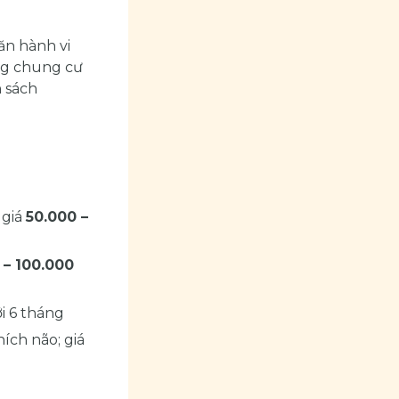
ăn hành vi
ờng chung cư
n sách
 giá
50.000 –
 – 100.000
i 6 tháng
ích não; giá