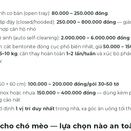
nh cơ bản (open tray):
80.000 – 250.000 đồng
ắp đậy (closed/hooded):
250.000 – 800.000 đồng
— giả
hợp căn hộ nhỏ
 sinh (auto self-cleaning):
2.000.000 – 6.000.000 đồng
nh: cát bentonite đóng cục phổ biến nhất, giá
50.000 – 1
5–10 kg
; cần thay hoàn toàn
1–2 lần/tuần
và xúc bỏ phầ
.
50 × 60 cm):
100.000 – 200.000 đồng/gói 30–50 tờ
 inox hoặc nhựa:
150.000 – 400.000 đồng
— dùng kèm p
 cào nát
ố định
1 vị trí duy nhất
trong nhà, xa góc ăn uống tối t
 cho chó mèo — lựa chọn nào an to