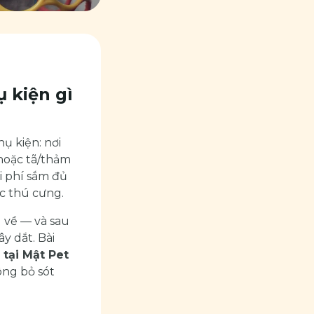
 kiện gì
ụ kiện: nơi
 hoặc tã/thảm
hi phí sắm đủ
c thú cưng.
 về — và sau
y dắt. Bài
 tại Mật Pet
ông bỏ sót