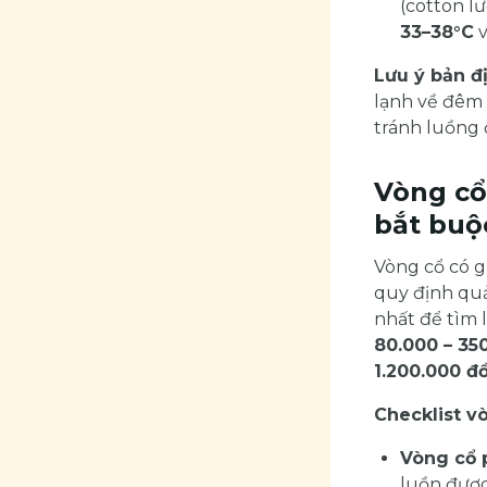
(cotton l
33–38°C
v
Lưu ý bản đị
lạnh về đêm 
tránh luồng đ
Vòng cổ
bắt buộ
Vòng cổ có g
quy định quả
nhất để tìm l
80.000 – 35
1.200.000 đ
Checklist v
Vòng cổ p
luồn được