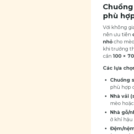
Chuồng 
phù hợp
Với không gi
nên ưu tiên
nhỏ
cho mèo.
khi trưởng t
cần
100 × 7
Các lựa chọ
Chuồng s
phù hợp c
Nhà vải (s
mèo hoặc 
Nhà gỗ/n
ở khí hậ
Đệm/nệm 