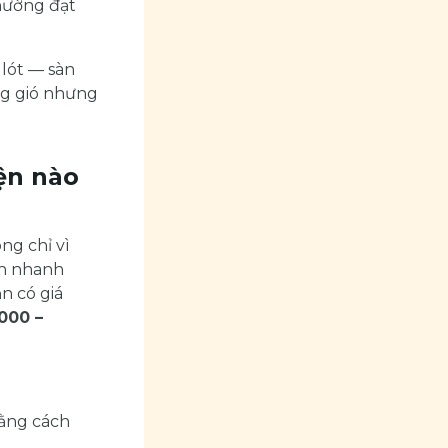
thường đạt
lót — sàn
ng gió nhưng
iện nào
g chỉ vì
ch nhanh
n có giá
000 –
bằng cách