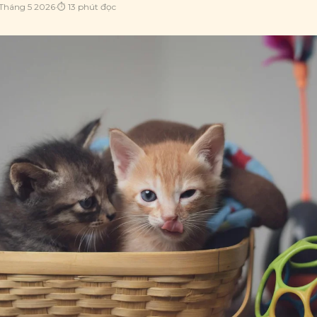
Tháng 5 2026
·
⏱
13
phút đọc