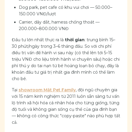
Dog park, pet cafe có khu vui chơi — 50.000–
150.000 VNĐ/lượt
Carrier, dây dắt, harness chống thoát —
200.000–800.000 VNĐ
Đầu tư lớn nhất thực ra là
thời gian
: trung bình 15–
30 phút/ngày trong 3–6 tháng đầu. So với chi phí
điều trị vấn đề hành vi sau này (có thể lên tới 5–15
triệu VNĐ cho liệu trình hành vi chuyên sâu) hoặc chi
phí thú y do tai nạn từ bé hoảng loạn bỏ chạy, đây là
khoản đầu tư giá trị nhất gia đình mình có thể làm
cho bé.
Tại
showroom Mật Pet Family
, đội ngũ chuyên gia
với 15 năm kinh nghiệm từ 2011 luôn sẵn sàng tư vấn
lộ trình xã hội hóa cá nhân hóa cho từng giống, từng
độ tuổi và không gian sống cụ thể của gia đình bạn
— không có công thức "copy-paste" nào phù hợp tất
cả.