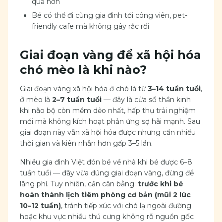
quả hơn
Bé có thể đi cùng gia đình tới công viên, pet-
friendly cafe mà không gây rắc rối
Giai đoạn vàng để xã hội hóa
chó mèo là khi nào?
Giai đoạn vàng xã hội hóa ở chó là từ
3–14 tuần tuổi
,
ở mèo là
2–7 tuần tuổi
— đây là cửa sổ thần kinh
khi não bộ còn mềm dẻo nhất, hấp thụ trải nghiệm
mới mà không kích hoạt phản ứng sợ hãi mạnh. Sau
giai đoạn này vẫn xã hội hóa được nhưng cần nhiều
thời gian và kiên nhẫn hơn gấp 3–5 lần.
Nhiều gia đình Việt đón bé về nhà khi bé được 6–8
tuần tuổi — đây vừa đúng giai đoạn vàng, đừng để
lãng phí. Tuy nhiên, cần cân bằng:
trước khi bé
hoàn thành lịch tiêm phòng cơ bản (mũi 2 lúc
10–12 tuần)
, tránh tiếp xúc với chó lạ ngoài đường
hoặc khu vực nhiều thú cưng không rõ nguồn gốc