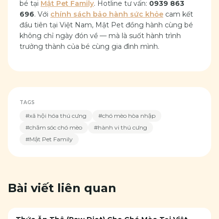
bé tại
Mật Pet Family
. Hotline tư vấn:
0939 863
696
. Với
chính sách bảo hành sức khỏe
cam kết
đầu tiên tại Việt Nam, Mật Pet đồng hành cùng bé
không chỉ ngày đón về — mà là suốt hành trình
trưởng thành của bé cùng gia đình mình.
TAGS
#
xã hội hóa thú cưng
#
chó mèo hòa nhập
#
chăm sóc chó mèo
#
hành vi thú cưng
#
Mật Pet Family
Bài viết liên quan