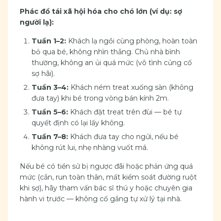
Phác đồ tái xã hội hóa cho chó lớn (ví dụ: sợ
người lạ):
Tuần 1–2:
Khách lạ ngồi cùng phòng, hoàn toàn
bỏ qua bé, không nhìn thẳng. Chủ nhà bình
thường, không an ủi quá mức (vô tình củng cố
sợ hãi).
Tuần 3–4:
Khách ném treat xuống sàn (không
đưa tay) khi bé trong vòng bán kính 2m.
Tuần 5–6:
Khách đặt treat trên đùi — bé tự
quyết định có lại lấy không.
Tuần 7–8:
Khách đưa tay cho ngửi, nếu bé
không rút lui, nhẹ nhàng vuốt má.
Nếu bé có tiền sử bị ngược đãi hoặc phản ứng quá
mức (cắn, run toàn thân, mất kiểm soát đường ruột
khi sợ), hãy tham vấn bác sĩ thú y hoặc chuyên gia
hành vi trước — không cố gắng tự xử lý tại nhà.