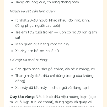
Tiếng chuông cửa, chuông thang máy
Người và vật cần làm quen:
Ít nhất 20–30 người khác nhau (đội mũ, kính,
đồng phục, người cao tuổi)
Trẻ em từ 2 tuổi trở lên — luôn có người lớn giám
sát
Mèo quen của hàng xóm tin cậy
Xe đẩy em bé, xe lăn, ô dù
Bề mặt và môi trường:
Sàn gạch men, sàn gỗ, thảm, vỉa hè xi măng, cỏ
Thang máy (bắt đầu chỉ đứng trong cửa không
đóng)
Xe máy đã tắt máy — cho ngửi và đứng cạnh
Quy tắc vàng:
Nếu bé có dấu hiệu hoảng loạn (cụp
tai, đuôi kẹp, run, cố thoát), dừng ngay và quay về