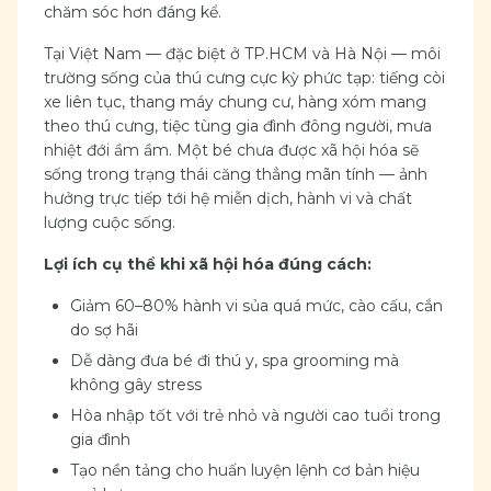
chăm sóc hơn đáng kể.
Tại Việt Nam — đặc biệt ở TP.HCM và Hà Nội — môi
trường sống của thú cưng cực kỳ phức tạp: tiếng còi
xe liên tục, thang máy chung cư, hàng xóm mang
theo thú cưng, tiệc tùng gia đình đông người, mưa
nhiệt đới ầm ầm. Một bé chưa được xã hội hóa sẽ
sống trong trạng thái căng thẳng mãn tính — ảnh
hưởng trực tiếp tới hệ miễn dịch, hành vi và chất
lượng cuộc sống.
Lợi ích cụ thể khi xã hội hóa đúng cách:
Giảm 60–80% hành vi sủa quá mức, cào cấu, cắn
do sợ hãi
Dễ dàng đưa bé đi thú y, spa grooming mà
không gây stress
Hòa nhập tốt với trẻ nhỏ và người cao tuổi trong
gia đình
Tạo nền tảng cho huấn luyện lệnh cơ bản hiệu