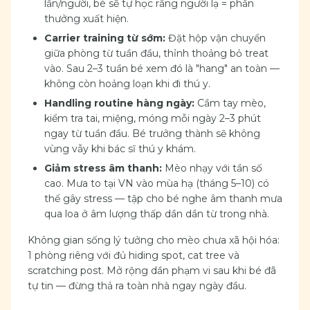
lần/người, bé sẽ tự học rằng người lạ = phần
thưởng xuất hiện.
Carrier training từ sớm:
Đặt hộp vận chuyển
giữa phòng từ tuần đầu, thỉnh thoảng bỏ treat
vào. Sau 2–3 tuần bé xem đó là "hang" an toàn —
không còn hoảng loạn khi đi thú y.
Handling routine hàng ngày:
Cầm tay mèo,
kiểm tra tai, miệng, móng mỗi ngày 2–3 phút
ngay từ tuần đầu. Bé trưởng thành sẽ không
vùng vẫy khi bác sĩ thú y khám.
Giảm stress âm thanh:
Mèo nhạy với tần số
cao. Mưa to tại VN vào mùa hạ (tháng 5–10) có
thể gây stress — tập cho bé nghe âm thanh mưa
qua loa ở âm lượng thấp dần dần từ trong nhà.
Không gian sống lý tưởng cho mèo chưa xã hội hóa:
1 phòng riêng với đủ hiding spot, cat tree và
scratching post. Mở rộng dần phạm vi sau khi bé đã
tự tin — đừng thả ra toàn nhà ngay ngày đầu.