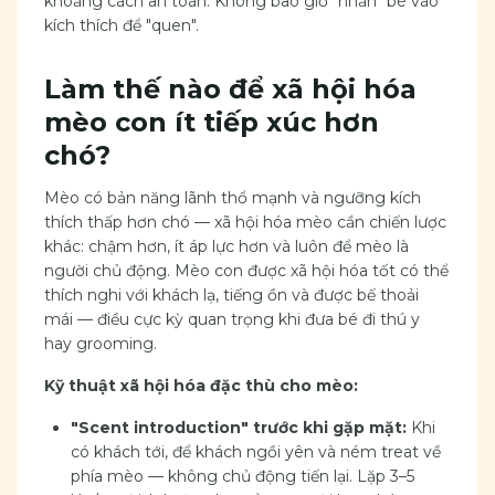
khoảng cách an toàn. Không bao giờ "nhấn" bé vào
kích thích để "quen".
Làm thế nào để xã hội hóa
mèo con ít tiếp xúc hơn
chó?
Mèo có bản năng lãnh thổ mạnh và ngưỡng kích
thích thấp hơn chó — xã hội hóa mèo cần chiến lược
khác: chậm hơn, ít áp lực hơn và luôn để mèo là
người chủ động. Mèo con được xã hội hóa tốt có thể
thích nghi với khách lạ, tiếng ồn và được bế thoải
mái — điều cực kỳ quan trọng khi đưa bé đi thú y
hay grooming.
Kỹ thuật xã hội hóa đặc thù cho mèo:
"Scent introduction" trước khi gặp mặt:
Khi
có khách tới, để khách ngồi yên và ném treat về
phía mèo — không chủ động tiến lại. Lặp 3–5