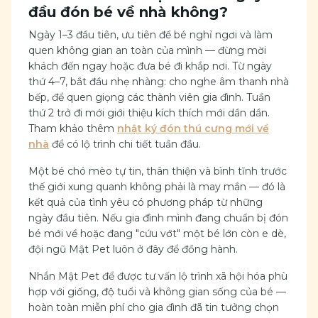
đầu đón bé về nhà không?
Ngày 1–3 đầu tiên, ưu tiên để bé nghỉ ngơi và làm
quen không gian an toàn của mình — đừng mời
khách đến ngay hoặc đưa bé đi khắp nơi. Từ ngày
thứ 4–7, bắt đầu nhẹ nhàng: cho nghe âm thanh nhà
bếp, để quen giọng các thành viên gia đình. Tuần
thứ 2 trở đi mới giới thiệu kích thích mới dần dần.
Tham khảo thêm
nhật ký đón thú cưng mới về
nhà
để có lộ trình chi tiết tuần đầu.
Một bé chó mèo tự tin, thân thiện và bình tĩnh trước
thế giới xung quanh không phải là may mắn — đó là
kết quả của tình yêu có phương pháp từ những
ngày đầu tiên. Nếu gia đình mình đang chuẩn bị đón
bé mới về hoặc đang "cứu vớt" một bé lớn còn e dè,
đội ngũ Mật Pet luôn ở đây để đồng hành.
Nhắn Mật Pet để được tư vấn lộ trình xã hội hóa phù
hợp với giống, độ tuổi và không gian sống của bé —
hoàn toàn miễn phí cho gia đình đã tin tưởng chọn