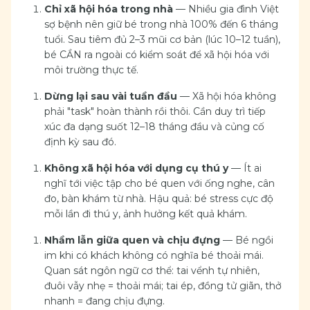
Chỉ xã hội hóa trong nhà
— Nhiều gia đình Việt
sợ bệnh nên giữ bé trong nhà 100% đến 6 tháng
tuổi. Sau tiêm đủ 2–3 mũi cơ bản (lúc 10–12 tuần),
bé CẦN ra ngoài có kiểm soát để xã hội hóa với
môi trường thực tế.
Dừng lại sau vài tuần đầu
— Xã hội hóa không
phải "task" hoàn thành rồi thôi. Cần duy trì tiếp
xúc đa dạng suốt 12–18 tháng đầu và củng cố
định kỳ sau đó.
Không xã hội hóa với dụng cụ thú y
— Ít ai
nghĩ tới việc tập cho bé quen với ống nghe, cân
đo, bàn khám từ nhà. Hậu quả: bé stress cực độ
mỗi lần đi thú y, ảnh hưởng kết quả khám.
Nhầm lẫn giữa quen và chịu đựng
— Bé ngồi
im khi có khách không có nghĩa bé thoải mái.
Quan sát ngôn ngữ cơ thể: tai vểnh tự nhiên,
đuôi vẫy nhẹ = thoải mái; tai ép, đồng tử giãn, thở
nhanh = đang chịu đựng.