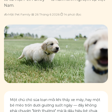
Nam.
✍️
Mật Pet Family
·
📅
26 Tháng 6 2026
·
⏱
14
phút đọc
Một chú chó sủa loạn mỗi khi thấy xe máy, hay một
bé mèo trốn dưới giường suốt ngày — đây không
phải chuyện "bình thường" mà là dấu hiệu bé chưa