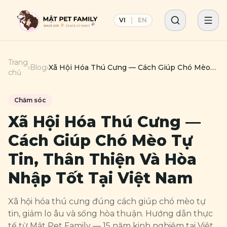
VI
|
EN
Trang
›
Blog
›
Xã Hội Hóa Thú Cưng — Cách Giúp Chó Mèo
chủ
Tự Tin, Thân Thiện Và Hòa Nhập Tốt Tại Việt
Nam
Chăm sóc
Xã Hội Hóa Thú Cưng —
Cách Giúp Chó Mèo Tự
Tin, Thân Thiện Và Hòa
Nhập Tốt Tại Việt Nam
Xã hội hóa thú cưng đúng cách giúp chó mèo tự
tin, giảm lo âu và sống hòa thuận. Hướng dẫn thực
tế từ Mật Pet Family — 15 năm kinh nghiệm tại Việt