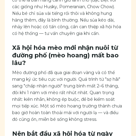
có thể là bản năng canh giữ lãnh thổ (đặc biệt với
các giống như Husky, Pomeranian, Chow Chow).
Nếu bé chỉ sủa vài tiếng rồi thôi và không hung
hăng thêm, đây là bình thường. Nếu sủa kéo dài,
nhảy lên hoặc cố tấn công, cần can thiệp xã hội hóa
có hệ thống — tư vấn chuyên gia khi cần.
Xã hội hóa mèo mới nhận nuôi từ
đường phố (mèo hoang) mất bao
lâu?
Mèo đường phố đã qua giai đoạn vàng và có thể
mang ký ức tiêu cực với người. Quá trình từ "sợ hãi"
sang "chấp nhận người" trung bình mất 2–6 tháng,
đôi khi 1 năm với mèo rất nhút nhát. Quan trọng
nhất: kiên nhẫn, không ép buộc, để bé kiểm soát
mọi tiếp xúc. Một số mèo hoang trưởng thành chưa
bao giờ hoàn toàn thoải mái với người lạ — và điều
đó cũng ổn, miễn bé sống không stress.
Nên bắt đầu xã hội hóa từ ngày