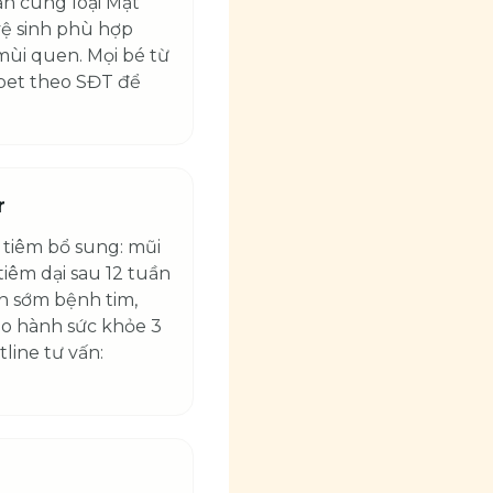
ăn cùng loại Mật
vệ sinh phù hợp
ùi quen. Mọi bé từ
-pet theo SĐT để
r
 tiêm bổ sung: mũi
tiêm dại sau 12 tuần
ện sớm bệnh tim,
ảo hành sức khỏe 3
line tư vấn: