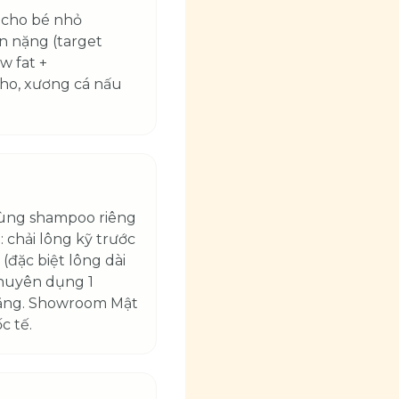
g cho bé nhỏ
ân nặng (target
w fat +
 nho, xương cá nấu
 Dùng shampoo riêng
 chải lông kỹ trước
đặc biệt lông dài
chuyên dụng 1
 răng. Showroom Mật
c tế.