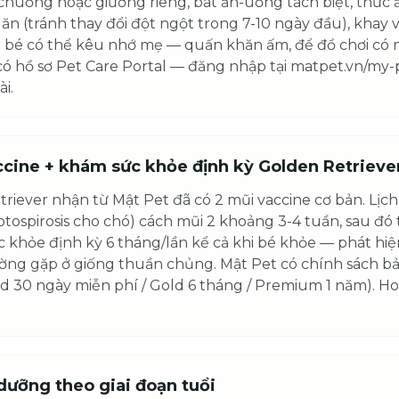
chuồng hoặc giường riêng, bát ăn-uống tách biệt, thức 
ăn (tránh thay đổi đột ngột trong 7-10 ngày đầu), khay 
 bé có thể kêu nhớ mẹ — quấn khăn ấm, để đồ chơi có m
ó hồ sơ Pet Care Portal — đăng nhập tại matpet.vn/my
ài.
ccine + khám sức khỏe định kỳ Golden Retrieve
riever nhận từ Mật Pet đã có 2 mũi vaccine cơ bản. Lịch
ptospirosis cho chó) cách mũi 2 khoảng 3-4 tuần, sau đó 
c khỏe định kỳ 6 tháng/lần kể cả khi bé khỏe — phát hi
ờng gặp ở giống thuần chủng. Mật Pet có chính sách b
d 30 ngày miễn phí / Gold 6 tháng / Premium 1 năm). Hot
dưỡng theo giai đoạn tuổi