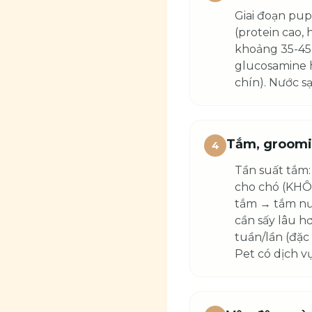
Giai đoạn pup
(protein cao,
khoảng 35-45k
glucosamine h
chín). Nước sạ
Tắm, groomin
4
Tần suất tắm:
cho chó (KHÔN
tắm → tắm nướ
cần sấy lâu h
tuần/lần (đặc
Pet có dịch v