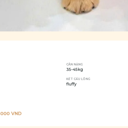
CÂN NẶNG
35-45kg
KẾT CẤU LÔNG
fluffy
.000
VND