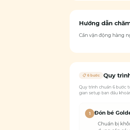
Hướng dẫn chăm 
Cần vận động hàng ngà
Quy trì
📋 6 bước
Quy trình chuẩn 6 bước t
gian setup ban đầu khoản
Đón bé Golde
1
Chuẩn bị khôn