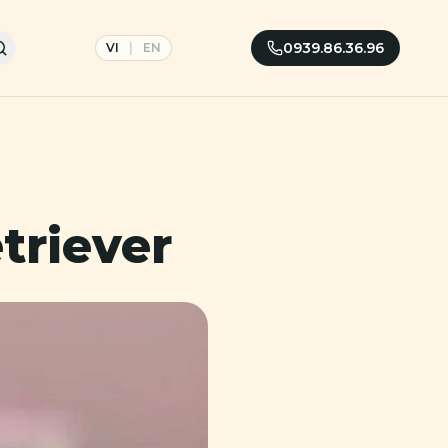
0939.86.36.96
VI
|
EN
triever