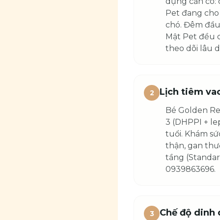
dụng cần có: 
Pet đang cho 
chó. Đêm đầu
Mật Pet đều c
theo dõi lâu d
Lịch tiêm va
2
Bé Golden Ret
3 (DHPPI + le
tuổi. Khám sứ
thận, gan thư
tầng (Standar
0939863696.
Chế độ dinh 
3