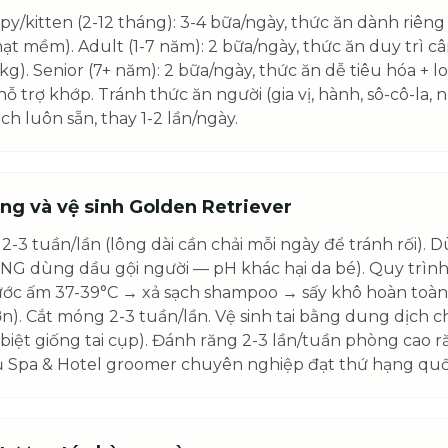
py/kitten (2-12 tháng): 3-4 bữa/ngày, thức ăn dành riên
 hạt mềm). Adult (1-7 năm): 2 bữa/ngày, thức ăn duy trì c
g). Senior (7+ năm): 2 bữa/ngày, thức ăn dễ tiêu hóa + lo
ỗ trợ khớp. Tránh thức ăn người (gia vị, hành, sô-cô-la,
ch luôn sẵn, thay 1-2 lần/ngày.
g và vệ sinh Golden Retriever
 2-3 tuần/lần (lông dài cần chải mỗi ngày để tránh rối).
G dùng dầu gội người — pH khác hại da bé). Quy trình:
c ấm 37-39°C → xả sạch shampoo → sấy khô hoàn toàn (
ơn). Cắt móng 2-3 tuần/lần. Vệ sinh tai bằng dung dịch 
 biệt giống tai cụp). Đánh răng 2-3 lần/tuần phòng cao
ụ Spa & Hotel groomer chuyên nghiệp đạt thứ hạng quố