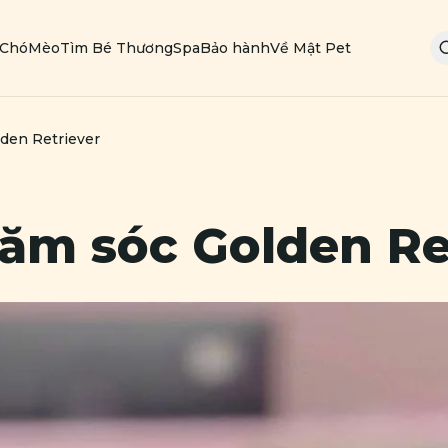
Chó
Mèo
Tìm Bé Thương
Spa
Bảo hành
Về Mật Pet
den Retriever
hăm sóc
Golden Re