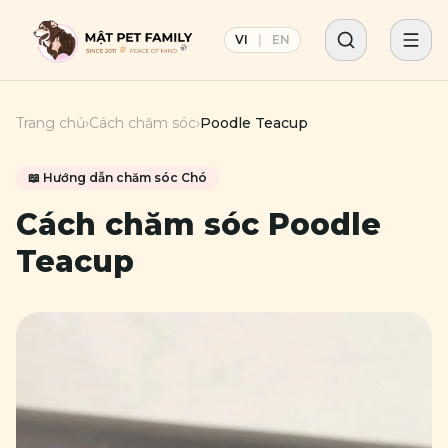
VI
|
EN
Trang chủ
›
Cách chăm sóc
›
Poodle Teacup
📖 Hướng dẫn chăm sóc
Chó
Cách chăm sóc
Poodle
Teacup