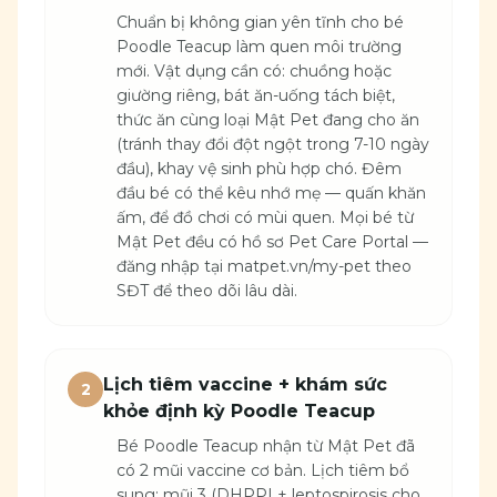
Chuẩn bị không gian yên tĩnh cho bé
Poodle Teacup làm quen môi trường
mới. Vật dụng cần có: chuồng hoặc
giường riêng, bát ăn-uống tách biệt,
thức ăn cùng loại Mật Pet đang cho ăn
(tránh thay đổi đột ngột trong 7-10 ngày
đầu), khay vệ sinh phù hợp chó. Đêm
đầu bé có thể kêu nhớ mẹ — quấn khăn
ấm, để đồ chơi có mùi quen. Mọi bé từ
Mật Pet đều có hồ sơ Pet Care Portal —
đăng nhập tại matpet.vn/my-pet theo
SĐT để theo dõi lâu dài.
Lịch tiêm vaccine + khám sức
2
khỏe định kỳ Poodle Teacup
Bé Poodle Teacup nhận từ Mật Pet đã
có 2 mũi vaccine cơ bản. Lịch tiêm bổ
sung: mũi 3 (DHPPI + leptospirosis cho