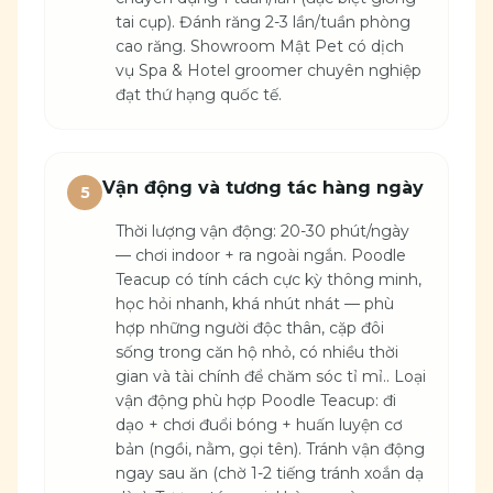
tai cụp). Đánh răng 2-3 lần/tuần phòng
cao răng. Showroom Mật Pet có dịch
vụ Spa & Hotel groomer chuyên nghiệp
đạt thứ hạng quốc tế.
Vận động và tương tác hàng ngày
5
Thời lượng vận động: 20-30 phút/ngày
— chơi indoor + ra ngoài ngắn. Poodle
Teacup có tính cách cực kỳ thông minh,
học hỏi nhanh, khá nhút nhát — phù
hợp những người độc thân, cặp đôi
sống trong căn hộ nhỏ, có nhiều thời
gian và tài chính để chăm sóc tỉ mỉ.. Loại
vận động phù hợp Poodle Teacup: đi
dạo + chơi đuổi bóng + huấn luyện cơ
bản (ngồi, nằm, gọi tên). Tránh vận động
ngay sau ăn (chờ 1-2 tiếng tránh xoắn dạ