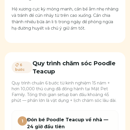
Hệ xương cực kỳ mỏng manh, cần bế ẵm nhẹ nhàng
và tránh để cún nhảy từ trên cao xuống. Cần chia
thành nhiều bữa ăn li ti trong ngày để phòng ngừa
hạ đường huyết và chú ý giữ ấm tốt.
Quy trình chăm sóc
Poodle
📋 6
bước
Teacup
Quy trình chuẩn 6 bước từ kinh nghiệm 15 năm +
hơn 10,000 thú cưng đã đồng hành tại Mật Pet
Family. Tổng thời gian setup ban đầu khoảng 45
phút — phần lớn là vật dụng + lịch chăm sóc lâu dài.
Đón bé Poodle Teacup về nhà —
1
24 giờ đầu tiên