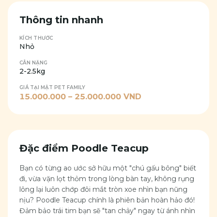
Thông tin nhanh
KÍCH THƯỚC
Nhỏ
CÂN NẶNG
2-2.5kg
GIÁ TẠI MẬT PET FAMILY
15.000.000
–
25.000.000
VND
Đặc điểm
Poodle Teacup
Bạn có từng ao ước sở hữu một "chú gấu bông" biết
đi, vừa vặn lọt thỏm trong lòng bàn tay, không rụng
lông lại luôn chớp đôi mắt tròn xoe nhìn bạn nũng
nịu? Poodle Teacup chính là phiên bản hoàn hảo đó!
Đảm bảo trái tim bạn sẽ "tan chảy" ngay từ ánh nhìn