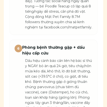
dày). Tương tác social hàng ngày quan
trọng — bé Poodle Teacup cô lập quá 8
tiếng/ngày dễ stress, cắn phá đồ vật.
Cộng đồng Mật Pet Family 8.7M
followers thường xuyên chia sẻ kinh
nghiệm tại facebook.com/matpetfamily.
Phòng bệnh thường gặp + dấu
6
hiệu cấp cứu
Dấu hiệu cảnh báo cần liên hệ bác sĩ thú
y NGAY: bỏ ăn quá 24 giờ, tiêu chảy/nôn
mửa kéo dài, khó thở, lờ đờ bất thường,
sốt cao (>39.5°C ở chó), co giật, đi tiểu
khó. Bệnh thường gặp ở giống thuần
chủng: parvovirus (chưa tiêm đủ
vaccine), care (Distemper), ho cũi chó,
loạn sản khớp háng (giống lớn). Phòng
ngừa: tẩy giun 3 tháng/lần, vaccine đầy