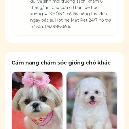
đủ, vệ sinh môi trường sạch, khám 6
tháng/lần. Cấp cứu cơ bản: bé hóc
xương → KHÔNG cố lấy bằng tay, đưa
ngay bác sĩ. Hotline Mật Pet 24/7 hỗ trợ
tư vấn: 0939863696.
Cẩm nang chăm sóc giống
chó
khác