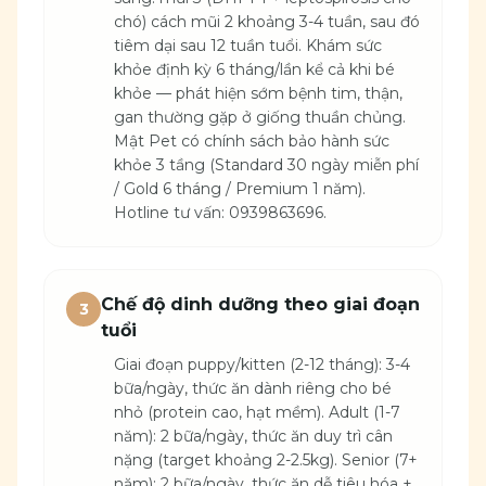
chó) cách mũi 2 khoảng 3-4 tuần, sau đó
tiêm dại sau 12 tuần tuổi. Khám sức
khỏe định kỳ 6 tháng/lần kể cả khi bé
khỏe — phát hiện sớm bệnh tim, thận,
gan thường gặp ở giống thuần chủng.
Mật Pet có chính sách bảo hành sức
khỏe 3 tầng (Standard 30 ngày miễn phí
/ Gold 6 tháng / Premium 1 năm).
Hotline tư vấn: 0939863696.
Chế độ dinh dưỡng theo giai đoạn
3
tuổi
Giai đoạn puppy/kitten (2-12 tháng): 3-4
bữa/ngày, thức ăn dành riêng cho bé
nhỏ (protein cao, hạt mềm). Adult (1-7
năm): 2 bữa/ngày, thức ăn duy trì cân
nặng (target khoảng 2-2.5kg). Senior (7+
năm): 2 bữa/ngày, thức ăn dễ tiêu hóa +