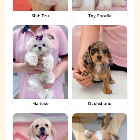
Shih Tzu
Toy Poodle
Maltese
Dachshund