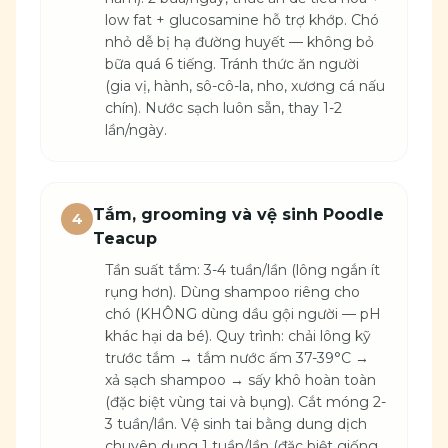
low fat + glucosamine hỗ trợ khớp. Chó
nhỏ dễ bị hạ đường huyết — không bỏ
bữa quá 6 tiếng. Tránh thức ăn người
(gia vị, hành, sô-cô-la, nho, xương cá nấu
chín). Nước sạch luôn sẵn, thay 1-2
lần/ngày.
Tắm, grooming và vệ sinh Poodle
4
Teacup
Tần suất tắm: 3-4 tuần/lần (lông ngắn ít
rụng hơn). Dùng shampoo riêng cho
chó (KHÔNG dùng dầu gội người — pH
khác hại da bé). Quy trình: chải lông kỹ
trước tắm → tắm nước ấm 37-39°C →
xả sạch shampoo → sấy khô hoàn toàn
(đặc biệt vùng tai và bụng). Cắt móng 2-
3 tuần/lần. Vệ sinh tai bằng dung dịch
chuyên dụng 1 tuần/lần (đặc biệt giống