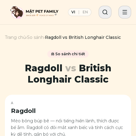
VI
|
EN
Trang chủ
›
So sánh
›
Ragdoll
vs
British Longhair Classic
⚖️ So sánh chi tiết
Ragdoll
vs
British
Longhair Classic
A
Ragdoll
Mèo bông búp bê — nổi tiếng hiền lành, thích được
bế ẵm. Ragdoll có đôi mắt xanh biếc và tính cách cực
kỳ dễ tính, gắn bó với chủ.