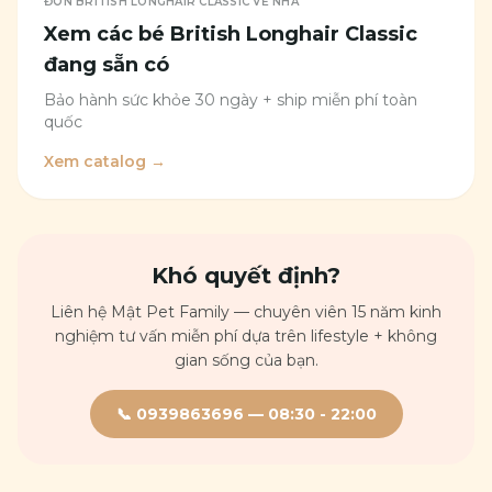
ĐÓN
BRITISH LONGHAIR CLASSIC
VỀ NHÀ
Xem các bé
British Longhair Classic
đang sẵn có
Bảo hành sức khỏe 30 ngày + ship miễn phí toàn
quốc
Xem catalog →
Khó quyết định?
Liên hệ Mật Pet Family — chuyên viên 15 năm kinh
nghiệm tư vấn miễn phí dựa trên lifestyle + không
gian sống của bạn.
📞
0939863696
—
08:30 - 22:00