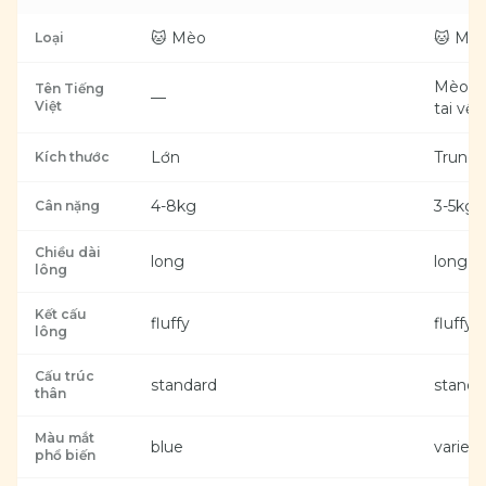
bộ lông xòe ra như một đám mây mềm, còn lúc chạy
nhảy thì chiếc đuôi dài xù bông phe phẩy theo từng
🐱 Mèo
🐱 Mè
Loại
bước chân, khiến bé vừa đáng yêu vừa đầy khí chất
quý tộc.
Mèo An
Tên Tiếng
—
Việt
tai vể
Lớn
Trung 
Kích thước
4-8kg
3-5kg
Cân nặng
Chiều dài
long
long
lông
Kết cấu
fluffy
fluffy
lông
Cấu trúc
standard
standa
thân
Màu mắt
blue
varied
phổ biến