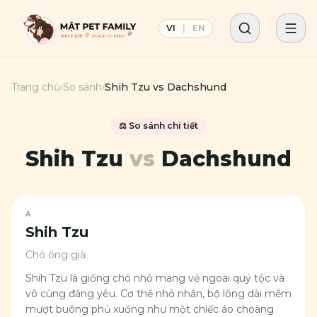
VI
|
EN
Trang chủ
›
So sánh
›
Shih Tzu
vs
Dachshund
⚖️ So sánh chi tiết
Shih Tzu
vs
Dachshund
A
Shih Tzu
Chó ông già
Shih Tzu là giống chó nhỏ mang vẻ ngoài quý tộc và
vô cùng đáng yêu. Cơ thể nhỏ nhắn, bộ lông dài mềm
mượt buông phủ xuống như một chiếc áo choàng