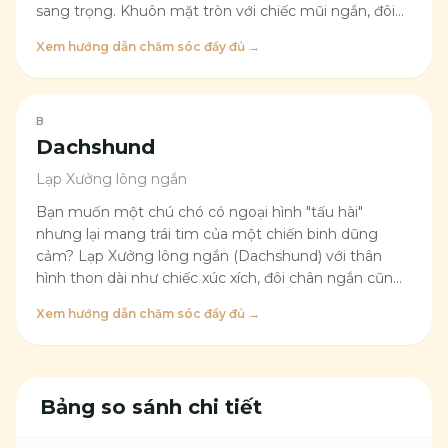
sang trọng. Khuôn mặt tròn với chiếc mũi ngắn, đôi
mắt to đen láy long lanh tạo cảm giác lúc nào cũng
Xem hướng dẫn chăm sóc đầy đủ →
ngây thơ và thân thiện. Đôi tai dài rủ xuống hai bên,
hòa vào lớp lông bồng bềnh khiến bé trông như một
cục bông biết chạy. Dáng đi nhẹ nhàng nhưng đầy tự
tin, chiếc đuôi cong phủ lông xù thường vắt lên lưng
B
tạo vẻ kiêu sa đặc trưng. Tính cách của Shih Tzu rất
Dachshund
tình cảm và quấn chủ. Bé thích được vuốt ve, nằm
Lạp Xưởng lông ngắn
cạnh người và thường có những biểu cảm ngộ
nghĩnh khiến ai nhìn cũng bật cười. Dù nhỏ bé nhưng
Bạn muốn một chú chó có ngoại hình "tấu hài"
giống chó này lại khá lanh lợi, hoạt bát và luôn thích
nhưng lại mang trái tim của một chiến binh dũng
được chú ý.
cảm? Lạp Xưởng lông ngắn (Dachshund) với thân
hình thon dài như chiếc xúc xích, đôi chân ngắn cũn
cỡn và đôi tai to rủ xuống chắc chắn sẽ khiến bạn bật
Xem hướng dẫn chăm sóc đầy đủ →
cười thích thú. Không chỉ ngộ nghĩnh, bộ lông ngắn
mượt mà, ôm sát cơ thể còn giúp bé trông thật gọn
gàng, khỏe khoắn và cực kỳ dễ chăm sóc!
Bảng so sánh chi tiết