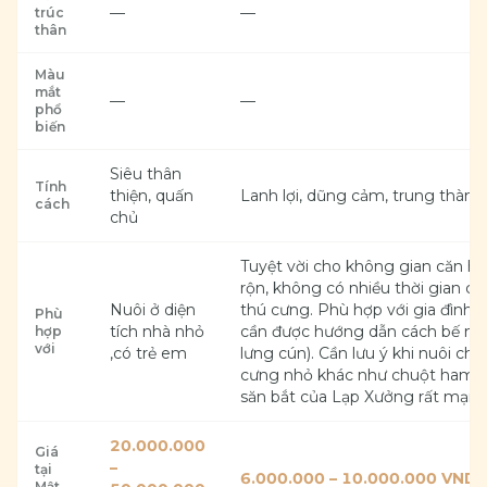
—
—
trúc
thân
Màu
mắt
—
—
phổ
biến
Siêu thân
Tính
thiện, quấn
Lanh lợi, dũng cảm, trung thành
cách
chủ
Tuyệt vời cho không gian căn h
rộn, không có nhiều thời gian ch
Nuôi ở diện
thú cưng. Phù hợp với gia đình c
Phù
tích nhà nhỏ
cần được hướng dẫn cách bế nâ
hợp
với
,có trẻ em
lưng cún). Cần lưu ý khi nuôi chu
cưng nhỏ khác như chuột hamster
săn bắt của Lạp Xưởng rất mạnh
20.000.000
Giá
–
tại
6.000.000 – 10.000.000 VND
Mật