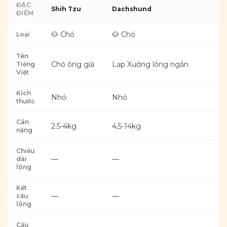
ĐẶC
Shih Tzu
Dachshund
ĐIỂM
🐶 Chó
🐶 Chó
Loại
Tên
Chó ông già
Lạp Xưởng lông ngắn
Tiếng
Việt
Kích
Nhỏ
Nhỏ
thước
Cân
2.5-4kg
4,5-14kg
nặng
Chiều
—
—
dài
lông
Kết
—
—
cấu
lông
Cấu